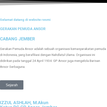
Selamat datang di website resmi
GERAKAN PEMUDA ANSOR
CABANG JEMBER
Gerakan Pemuda Ansor adalah sebuah organisasi kemasyarakatan pemuda
di Indonesia, yang berafiliasi dengan Nahdlatul Ulama. Organisasi ini
didirikan pada tanggal 24 April 1934. GP Ansor juga mengelola Barisan
Ansor Serbaguna.
Sejarah
Bupati Jember Catat Pertumbuhan Ekonomi Tertinggi di
Sekar Kijang, Ketua Ansor Jember: Bukan Bim-Salabim
JEMBER, ansorjember.or.id – Kabupaten Jember mencatat
IZZUL ASHLAH, M.Akun
prestasi membanggakan dengan pertumbuhan ekonomi