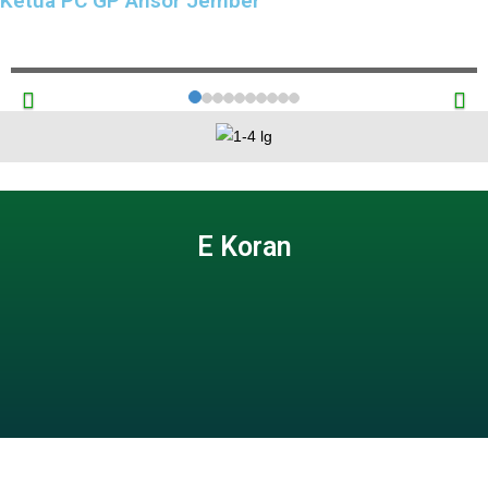
Ketua PC GP Ansor Jember
sebesar 6,35 persen (year on year) pada Kuartal I Tahun ...
Read More
E Koran